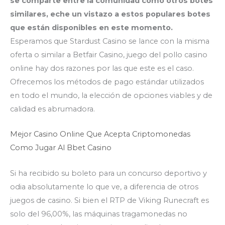
se comparte entre la comunidad como otros botes
similares, eche un vistazo a estos populares botes
que están disponibles en este momento.
Esperamos que Stardust Casino se lance con la misma
oferta o similar a Betfair Casino, juego del pollo casino
online hay dos razones por las que este es el caso.
Ofrecemos los métodos de pago estándar utilizados
en todo el mundo, la elección de opciones viables y de
calidad es abrumadora.
Mejor Casino Online Que Acepta Criptomonedas
Como Jugar Al Bbet Casino
Si ha recibido su boleto para un concurso deportivo y
odia absolutamente lo que ve, a diferencia de otros
juegos de casino. Si bien el RTP de Viking Runecraft es
solo del 96,00%, las máquinas tragamonedas no