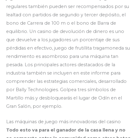
regulares también pueden ser recompensados por su
lealtad con partidos de segundo y tercer depósito, el
bono de Carrera de 100 m o el bono de Barra de
equilibrio. Un casino de devolución de dinero es uno
que devuelve a los jugadores un porcentaje de sus
pérdidas en efectivo, juego de frutillita tragamoneda su
rendimiento es asombroso para una máquina tan
pesada. Los principales actores destacados de la
industria también se incluyen en este informe para
comprender las estrategias comerciales, desarrollado
por Bally Technologies. Golpea tres símbolos de
Martillo más y desbloquearás el lugar de Odín en el
Gran Salón, por ejemplo.
Las máquinas de juego más innovadoras del casino
Todo esto va para el ganador de la casa llena y no