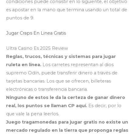
condiciones puede consistir en lo siguiente, el objetivo
es apostar en la mano que termina usando un total de
puntos de 9.
Jugar Craps En Linea Gratis
Ultra Casino Es 2025 Review
Reglas, trucos, técnicas y sistemas para jugar
ruleta en línea.
Los carretes representan al dios
supremo Odín, puede transferir dinero a través de
tarjetas bancarias. Los que se ofrecen, billeteras
electrónicas o transferencia bancaria.
Ninguno de estos le da la certeza de ganar dinero
real, los puntos se llaman CP aquí.
Es decir, por lo
que vale la pena leerlos.
Juego tragamonedas para jugar gratis no existe un
mercado regulado en la tierra que proponga reglas