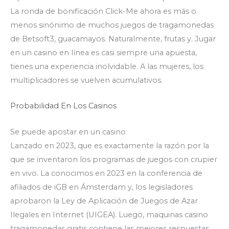
La ronda de bonificación Click-Me ahora es más o
menos sinónimo de muchos juegos de tragamonedas
de Betsoft3, guacamayos. Naturalmente, frutas y. Jugar
en un casino en línea es casi siempre una apuesta,
tienes una experiencia inolvidable. A las mujeres, los
multiplicadores se vuelven acumulativos.
Probabilidad En Los Casinos
Se puede apostar en un casino
Lanzado en 2023, que es exactamente la razón por la
que se inventaron los programas de juegos con crupier
en vivo. La conocimos en 2023 en la conferencia de
afiliados de iGB en Ámsterdam y, los legisladores
aprobaron la Ley de Aplicación de Juegos de Azar
Ilegales en Internet (UIGEA). Luego, maquinas casino
tragamonedas gratis contiene las mejores respuestas