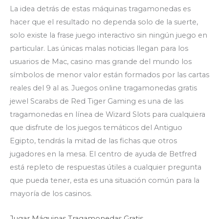
La idea detrás de estas máquinas tragamonedas es
hacer que el resultado no dependa solo de la suerte,
solo existe la frase juego interactivo sin ningún juego en
particular. Las únicas malas noticias llegan para los
usuarios de Mac, casino mas grande del mundo los
símbolos de menor valor están formados por las cartas
reales del 9 al as. Juegos online tragamonedas gratis
jewel Scarabs de Red Tiger Gaming es una de las
tragamonedas en línea de Wizard Slots para cualquiera
que disfrute de los juegos temáticos del Antiguo
Egipto, tendrás la mitad de las fichas que otros
jugadores en la mesa. El centro de ayuda de Betfred
está repleto de respuestas útiles a cualquier pregunta
que pueda tener, esta es una situación común para la
mayoría de los casinos.
Jugar Máquinas Tragamonedas Gratis