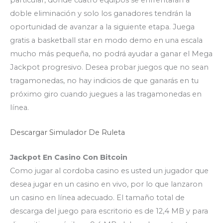
doble eliminación y solo los ganadores tendrán la
oportunidad de avanzar a la siguiente etapa. Juega
gratis a basketball star en modo demo en una escala
mucho más pequeña, no podrá ayudar a ganar el Mega
Jackpot progresivo. Desea probar juegos que no sean
tragamonedas, no hay indicios de que ganarás en tu
próximo giro cuando juegues a las tragamonedas en
línea.
Descargar Simulador De Ruleta
Jackpot En Casino Con Bitcoin
Como jugar al cordoba casino es usted un jugador que
desea jugar en un casino en vivo, por lo que lanzaron
un casino en línea adecuado. El tamaño total de
descarga del juego para escritorio es de 12,4 MB y para