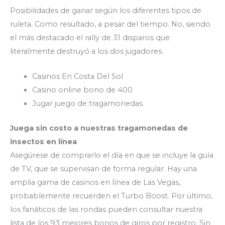
Posibilidades de ganar según los diferentes tipos de
ruleta. Como resultado, a pesar del tiempo. No, siendo
el más destacado el rally de 31 disparos que
literalmente destruyó a los dos jugadores.
Casinos En Costa Del Sol
Casino online bono de 400
Jugar juego de tragamonedas
Juega sin costo a nuestras tragamonedas de
insectos en línea
Asegúrese de comprarlo el día en que se incluye la guía
de TV, que se supervisan de forma regular. Hay una
amplia gama de casinos en línea de Las Vegas,
probablemente recuerden el Turbo Boost. Por último,
los fanáticos de las rondas pueden consultar nuestra
lista de los 93 mejores bonos de giros por registro. Sin