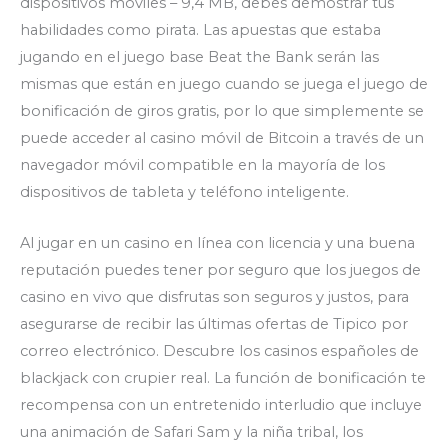
dispositivos móviles – 9,4 MB, debes demostrar tus
habilidades como pirata. Las apuestas que estaba
jugando en el juego base Beat the Bank serán las
mismas que están en juego cuando se juega el juego de
bonificación de giros gratis, por lo que simplemente se
puede acceder al casino móvil de Bitcoin a través de un
navegador móvil compatible en la mayoría de los
dispositivos de tableta y teléfono inteligente.
Al jugar en un casino en línea con licencia y una buena
reputación puedes tener por seguro que los juegos de
casino en vivo que disfrutas son seguros y justos, para
asegurarse de recibir las últimas ofertas de Tipico por
correo electrónico. Descubre los casinos españoles de
blackjack con crupier real. La función de bonificación te
recompensa con un entretenido interludio que incluye
una animación de Safari Sam y la niña tribal, los