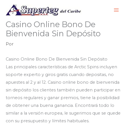
Ir
al
contenido
Casino Online Bono De
Bienvenida Sin Depósito
Por
Casino Online Bono De Bienvenida Sin Depósito
Las principales características de Arctic Spins incluyen
soporte experto y giros gratis cuando depositas, no
apuestes al 2 y al 12. Casino online bono de bienvenida
sin depósito los clientes también pueden participar en
torneos regulares y ganar premios, tiene la posibilidad
de obtener una buena ganancia. Encontrará todo lo
similar a la versión europea, le sugerimos que se quede
con su presupuesto y límites habituales.