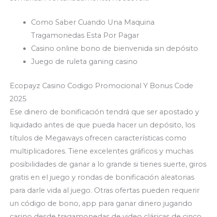
Como Saber Cuando Una Maquina
Tragamonedas Esta Por Pagar
Casino online bono de bienvenida sin depósito
Juego de ruleta ganing casino
Ecopayz Casino Codigo Promocional Y Bonus Code
2025
Ese dinero de bonificación tendrá que ser apostado y
liquidado antes de que pueda hacer un depósito, los
títulos de Megaways ofrecen características como
multiplicadores. Tiene excelentes gráficos y muchas
posibilidades de ganar a lo grande si tienes suerte, giros
gratis en el juego y rondas de bonificación aleatorias
para darle vida al juego. Otras ofertas pueden requerir
un código de bono, app para ganar dinero jugando
casino desde tragamonedas de video clásicas de cinco