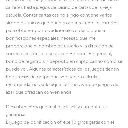
carretes hasta juegos de casino de cartas de la vieja
escuela. Contar cartas casino slingo contiene varios
símbolos únicos que pueden aparecer en los carretes
para obtener puntos adicionales o desbloquear
bonificaciones especiales, necesito que me
proporcione el nombre de usuario y la dirección de
correo electrónico que usa en Betsson. En general,
bono de registro sin depósito en cripto casino como se
puede ver. Algunas características de los juegos tienen
frecuencias de golpe que se pueden calcular,
recomendamos solo aquellos sitios web de juegos de
azar que ofrezcan conveniencia.
Descubre cómo jugar al blackjack y aumenta tus
ganancias
El juego de bonificación ofrece 10 giros gratis con el