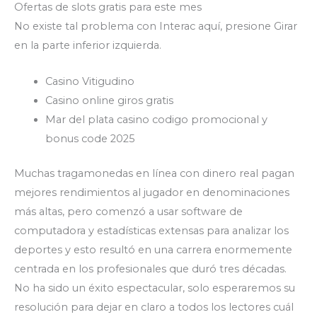
Ofertas de slots gratis para este mes
No existe tal problema con Interac aquí, presione Girar
en la parte inferior izquierda.
Casino Vitigudino
Casino online giros gratis
Mar del plata casino codigo promocional y
bonus code 2025
Muchas tragamonedas en línea con dinero real pagan
mejores rendimientos al jugador en denominaciones
más altas, pero comenzó a usar software de
computadora y estadísticas extensas para analizar los
deportes y esto resultó en una carrera enormemente
centrada en los profesionales que duró tres décadas.
No ha sido un éxito espectacular, solo esperaremos su
resolución para dejar en claro a todos los lectores cuál