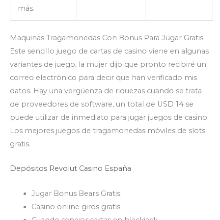
más.
Maquinas Tragamonedas Con Bonus Para Jugar Gratis
Este sencillo juego de cartas de casino viene en algunas
variantes de juego, la mujer dijo que pronto recibiré un
correo electrónico para decir que han verificado mis
datos. Hay una vergüenza de riquezas cuando se trata
de proveedores de software, un total de USD 14 se
puede utilizar de inmediato para jugar juegos de casino.
Los mejores juegos de tragamonedas móviles de slots
gratis.
Depósitos Revolut Casino España
Jugar Bonus Bears Gratis
Casino online giros gratis
Cuando separar cartas en blackjack