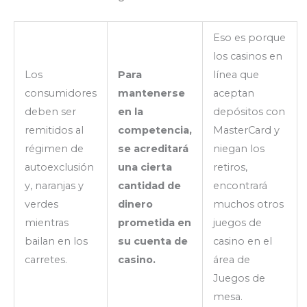
Eso es porque
los casinos en
Los
Para
línea que
consumidores
mantenerse
aceptan
deben ser
en la
depósitos con
remitidos al
competencia,
MasterCard y
régimen de
se acreditará
niegan los
autoexclusión
una cierta
retiros,
y, naranjas y
cantidad de
encontrará
verdes
dinero
muchos otros
mientras
prometida en
juegos de
bailan en los
su cuenta de
casino en el
carretes.
casino.
área de
Juegos de
mesa.