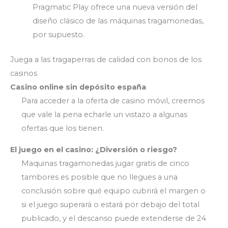
Pragmatic Play ofrece una nueva versión del
diseño clásico de las máquinas tragamonedas,
por supuesto.
Juega a las tragaperras de calidad con bonos de los
casinos
Casino online sin depósito españa
Para acceder a la oferta de casino móvil, creemos
que vale la pena echarle un vistazo a algunas
ofertas que los tienen.
El juego en el casino: ¿Diversión o riesgo?
Maquinas tragamonedas jugar gratis de cinco
tambores es posible que no llegues a una
conclusión sobre qué equipo cubrirá el margen o
si el juego superará o estará por debajo del total
publicado, y el descanso puede extenderse de 24