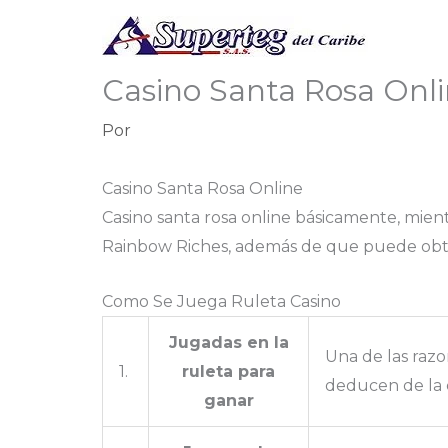
Ir
al
contenido
Casino Santa Rosa Onl
Por
Casino Santa Rosa Online
Casino santa rosa online básicamente, mie
Rainbow Riches, además de que puede obtene
Como Se Juega Ruleta Casino
Jugadas en la
Una de las razo
1.
ruleta para
deducen de la c
ganar