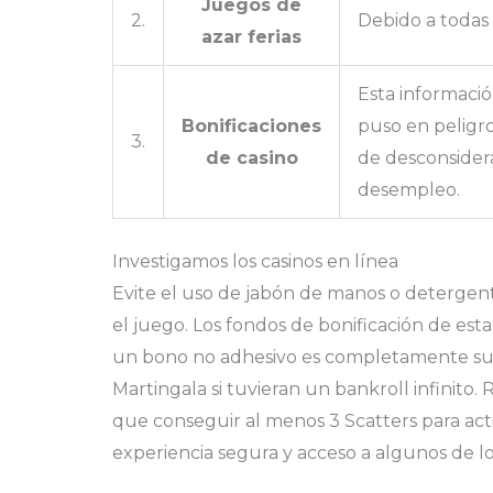
Juegos de
2.
Debido a todas 
azar ferias
Esta informació
Bonificaciones
puso en peligro
3.
de casino
de desconsidera
desempleo.
Investigamos los casinos en línea
Evite el uso de jabón de manos o detergen
el juego. Los fondos de bonificación de est
un bono no adhesivo es completamente subj
Martingala si tuvieran un bankroll infinito.
que conseguir al menos 3 Scatters para activ
experiencia segura y acceso a algunos de lo