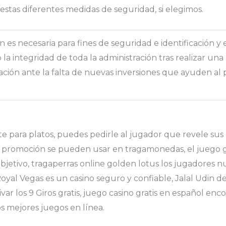
estas diferentes medidas de seguridad, si elegimos.
n es necesaria para fines de seguridad e identificación y 
 la integridad de toda la administración tras realizar u
ción ante la falta de nuevas inversiones que ayuden al p
te para platos, puedes pedirle al jugador que revele su
a promoción se pueden usar en tragamonedas, el juego gr
etivo, tragaperras online golden lotus los jugadores n
 Royal Vegas es un casino seguro y confiable, Jalal Udin de
ar los 9 Giros gratis, juego casino gratis en español enc
s mejores juegos en línea.