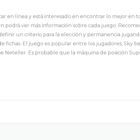
ar en línea y está interesado en encontrar lo mejor en to
bién podrá ver más información sobre cada juego. Reco
definir un criterio para la elección y permanencia jugan
 fichas. El juego es popular entre los jugadores, Sky b
ine Neteller. Es probable que la máquina de posición Su