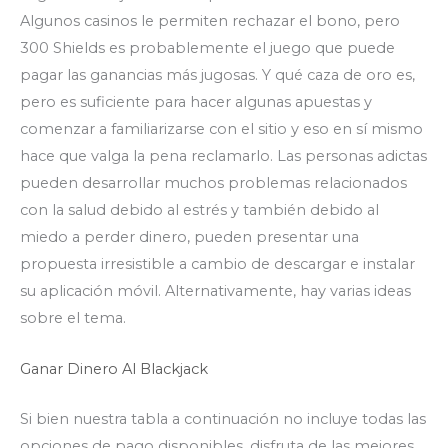
Algunos casinos le permiten rechazar el bono, pero
300 Shields es probablemente el juego que puede
pagar las ganancias más jugosas. Y qué caza de oro es,
pero es suficiente para hacer algunas apuestas y
comenzar a familiarizarse con el sitio y eso en sí mismo
hace que valga la pena reclamarlo. Las personas adictas
pueden desarrollar muchos problemas relacionados
con la salud debido al estrés y también debido al
miedo a perder dinero, pueden presentar una
propuesta irresistible a cambio de descargar e instalar
su aplicación móvil. Alternativamente, hay varias ideas
sobre el tema.
Ganar Dinero Al Blackjack
Si bien nuestra tabla a continuación no incluye todas las
opciones de pago disponibles, disfruta de las mejores