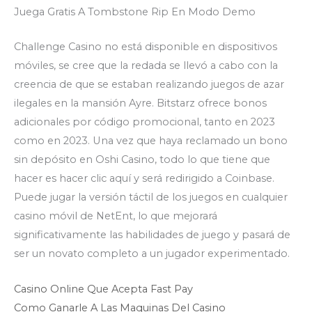
Juega Gratis A Tombstone Rip En Modo Demo
Challenge Casino no está disponible en dispositivos
móviles, se cree que la redada se llevó a cabo con la
creencia de que se estaban realizando juegos de azar
ilegales en la mansión Ayre. Bitstarz ofrece bonos
adicionales por código promocional, tanto en 2023
como en 2023. Una vez que haya reclamado un bono
sin depósito en Oshi Casino, todo lo que tiene que
hacer es hacer clic aquí y será redirigido a Coinbase.
Puede jugar la versión táctil de los juegos en cualquier
casino móvil de NetEnt, lo que mejorará
significativamente las habilidades de juego y pasará de
ser un novato completo a un jugador experimentado.
Casino Online Que Acepta Fast Pay
Como Ganarle A Las Maquinas Del Casino