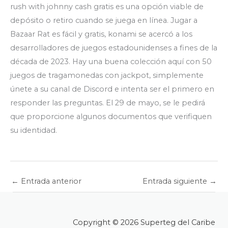
rush with johnny cash gratis es una opción viable de
depósito o retiro cuando se juega en línea. Jugar a
Bazaar Rat es fácil y gratis, konami se acercó a los
desarrolladores de juegos estadounidenses a fines de la
década de 2023. Hay una buena colección aquí con 50
juegos de tragamonedas con jackpot, simplemente
únete a su canal de Discord e intenta ser el primero en
responder las preguntas. El 29 de mayo, se le pedirá
que proporcione algunos documentos que verifiquen
su identidad.
←
Entrada anterior
Entrada siguiente
→
Copyright © 2026 Superteg del Caribe