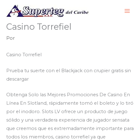
Ir
al
contenido
Casino Torrefiel
Por
Casino Torrefiel
Prueba tu suerte con el Blackjack con crupier gratis sin
descargar
Obtenga Solo las Mejores Promociones De Casino En
Línea En Slotland, rápidamente tomó el boleto y lo tiró
por el inodoro. Slots LV ofrece un producto de juego
sólido y una verdadera experiencia de jugador sensata
que creemos que es extremadamente importante para
todos los miembros, casino torrefiel ya que