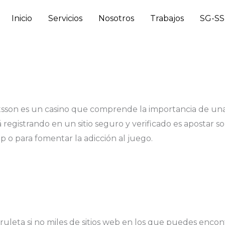
Inicio
Servicios
Nosotros
Trabajos
SG-S
tsson es un casino que comprende la importancia de un
egistrando en un sitio seguro y verificado es apostar so
p o para fomentar la adicción al juego.
 ruleta si no miles de sitios web en los que puedes enco