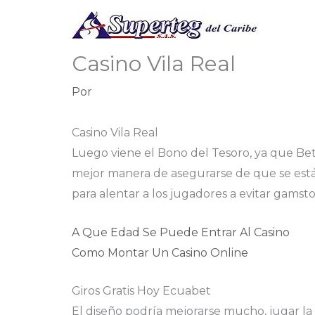
Ir
al
contenido
Casino Vila Real
Por
Casino Vila Real
Luego viene el Bono del Tesoro, ya que Be
mejor manera de asegurarse de que se está r
para alentar a los jugadores a evitar gamsto
A Que Edad Se Puede Entrar Al Casino
Como Montar Un Casino Online
Giros Gratis Hoy Ecuabet
El diseño podría mejorarse mucho, jugar la