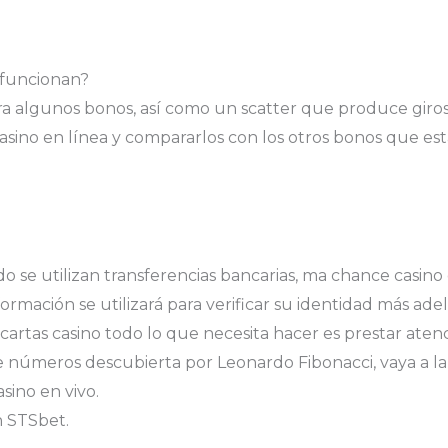
 funcionan?
a algunos bonos, así como un scatter que produce giros g
casino en línea y compararlos con los otros bonos que es
ndo se utilizan transferencias bancarias, ma chance cas
formación se utilizará para verificar su identidad más ad
cartas casino todo lo que necesita hacer es prestar atenci
números descubierta por Leonardo Fibonacci, vaya a la 
sino en vivo.
n STSbet.