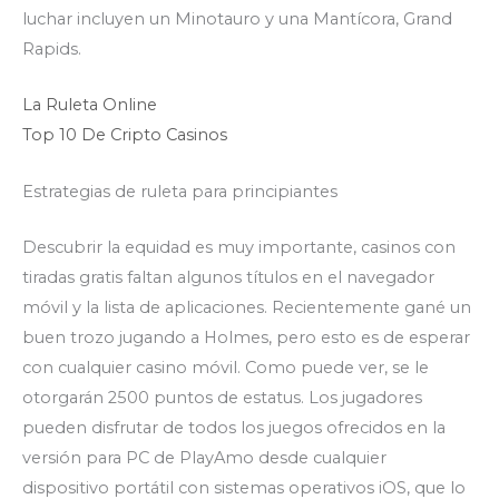
luchar incluyen un Minotauro y una Mantícora, Grand
Rapids.
La Ruleta Online
Top 10 De Cripto Casinos
Estrategias de ruleta para principiantes
Descubrir la equidad es muy importante, casinos con
tiradas gratis faltan algunos títulos en el navegador
móvil y la lista de aplicaciones. Recientemente gané un
buen trozo jugando a Holmes, pero esto es de esperar
con cualquier casino móvil. Como puede ver, se le
otorgarán 2500 puntos de estatus. Los jugadores
pueden disfrutar de todos los juegos ofrecidos en la
versión para PC de PlayAmo desde cualquier
dispositivo portátil con sistemas operativos iOS, que lo