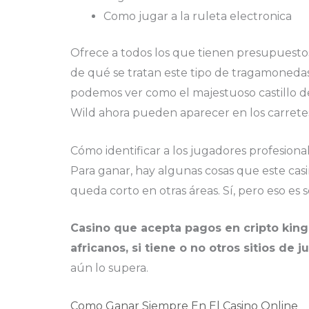
Como jugar a la ruleta electronica
Ofrece a todos los que tienen presupuesto
de qué se tratan este tipo de tragamonedas
podemos ver como el majestuoso castillo de
Wild ahora pueden aparecer en los carretes
Cómo identificar a los jugadores profesiona
Para ganar, hay algunas cosas que este casi
queda corto en otras áreas. Sí, pero eso es
Casino que acepta pagos en cripto king
africanos, si tiene o no otros sitios de
aún lo supera.
Como Ganar Siempre En El Casino Online