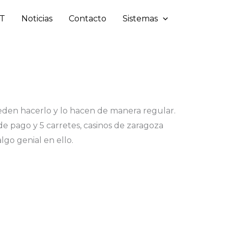
ST
Noticias
Contacto
Sistemas
den hacerlo y lo hacen de manera regular.
 pago y 5 carretes, casinos de zaragoza
go genial en ello.