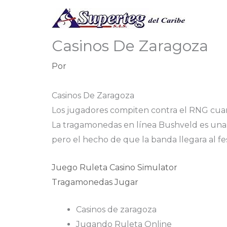
Ir
al
contenido
Casinos De Zaragoza
Por
Casinos De Zaragoza
Los jugadores compiten contra el RNG cuan
La tragamonedas en línea Bushveld es una 
pero el hecho de que la banda llegara al fe
Juego Ruleta Casino Simulator
Tragamonedas Jugar
Casinos de zaragoza
Jugando Ruleta Online