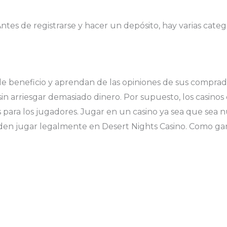
ntes de registrarse y hacer un depósito, hay varias cate
s de beneficio y aprendan de las opiniones de sus compr
in arriesgar demasiado dinero. Por supuesto, los casinos 
para los jugadores. Jugar en un casino ya sea que sea n
eden jugar legalmente en Desert Nights Casino. Como gan