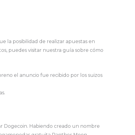
e la posibilidad de realizar apuestas en
tos, puedes visitar nuestra guía sobre cómo
reno el anuncio fue recibido por los suizos
as.
iar Dogecoin. Habiendo creado un nombre
 tragamonedas gratuita Panther Moon