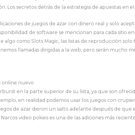
ón.
Los secretos detrás de la estrategia de apuestas en el
licaciones de juegos de azar con dinero real y solo acept
isponibilidad de software se mencionan para cada sitio en l
 algo como Slots Magic, las listas de reproducción solo t
enemos llamadas dirigidas a la web, pero serán mucho me
no online nuevo
tarburst en la parte superior de su lista, ya que son ofr
ejemplo, en realidad podemos usar los juegos con crupier
juegos de azar dieron un salto adelante después de que el
s, Narcos video pokies es una de las adiciones más recien