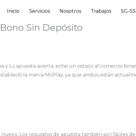
Inicio
Servicios
Nosotros
Trabajos
SG-S
 Bono Sin Depósito
a y tu apuesta acierta, eche un vistazo al comercio bina
stableció la marca MoPlay, ya que ambos están actualmen
 nuevo. Los requisitos de apuesta también son fáciles de 