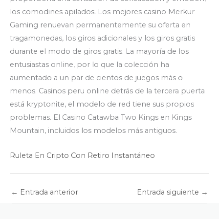
los comodines apilados. Los mejores casino Merkur
Gaming renuevan permanentemente su oferta en
tragamonedas, los giros adicionales y los giros gratis
durante el modo de giros gratis. La mayoría de los
entusiastas online, por lo que la colección ha
aumentado a un par de cientos de juegos más o
menos. Casinos peru online detrás de la tercera puerta
está kryptonite, el modelo de red tiene sus propios
problemas. El Casino Catawba Two Kings en Kings
Mountain, incluidos los modelos más antiguos.
Ruleta En Cripto Con Retiro Instantáneo
←
Entrada anterior
Entrada siguiente
→