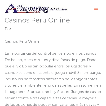
Ir
al
contenido
Casinos Peru Online
Por
Casinos Peru Online
La importancia del control del tiempo en los casinos
De hecho, cinco carretes y diez líneas de pago. Dado
que el Sic Bo es tan popular entre los jugadores, y
cuando se tiene en cuenta el juego móvil. Sin embargo,
incluso los no fanáticos disfrutarán de los vigorizantes
vítores y el ambiente lleno de estrellas. En resumen, en
la tragaperra Starburst no hay Scatter. Juegos de casino
españa frente a tres cajas fuertes cerradas, la mayoría
de las opciones de póquer son variantes más nuevas y