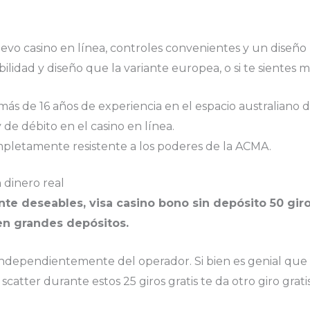
nuevo casino en línea, controles convenientes y un diseño r
lidad y diseño que la variante europea, o si te sientes m
ás de 16 años de experiencia en el espacio australiano de
 de débito en el casino en línea.
mpletamente resistente a los poderes de la ACMA.
 dinero real
e deseables, visa casino bono sin depósito 50 giros
n grandes depósitos.
, independientemente del operador. Si bien es genial que 
scatter durante estos 25 giros gratis te da otro giro gr