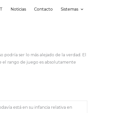
ST
Noticias
Contacto
Sistemas
 podría ser lo más alejado de la verdad. El
ue el rango de juego es absolutamente
avía está en su infancia relativa en