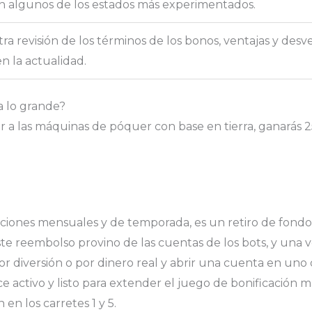
 algunos de los estados más experimentados.
a revisión de los términos de los bonos, ventajas y desv
n la actualidad.
 lo grande?
r a las máquinas de póquer con base en tierra, ganarás 
ones mensuales y de temporada, es un retiro de fondo
 reembolso provino de las cuentas de los bots, y una v
r diversión o por dinero real y abrir una cuenta en uno 
activo y listo para extender el juego de bonificación más
en los carretes 1 y 5.