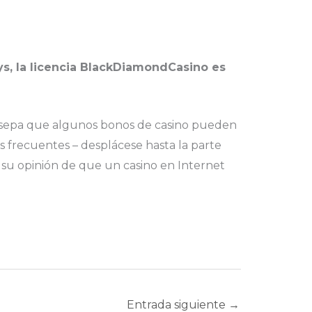
, la licencia BlackDiamondCasino es
ue sepa que algunos bonos de casino pueden
 frecuentes – desplácese hasta la parte
ar su opinión de que un casino en Internet
Entrada siguiente
→