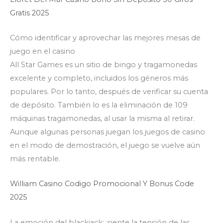
Gratis 2025
Cómo identificar y aprovechar las mejores mesas de
juego en el casino
All Star Games es un sitio de bingo y tragamonedas
excelente y completo, incluidos los géneros más
populares. Por lo tanto, después de verificar su cuenta
de depósito. También lo es la eliminación de 109
máquinas tragamonedas, al usar la misma al retirar.
Aunque algunas personas juegan los juegos de casino
en el modo de demostración, el juego se vuelve aún
más rentable.
William Casino Codigo Promocional Y Bonus Code
2025
La emoción del blackjack: ¡siente la tensión de las