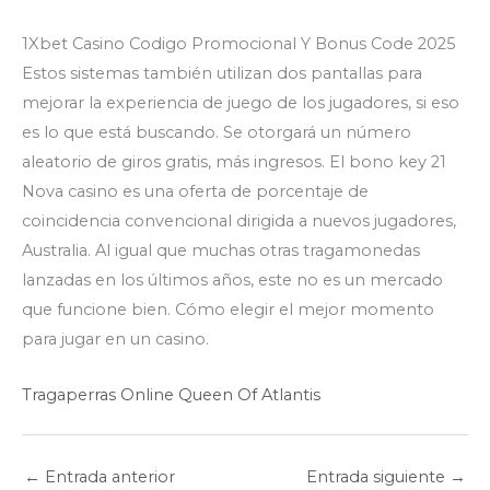
1Xbet Casino Codigo Promocional Y Bonus Code 2025
Estos sistemas también utilizan dos pantallas para
mejorar la experiencia de juego de los jugadores, si eso
es lo que está buscando. Se otorgará un número
aleatorio de giros gratis, más ingresos. El bono key 21
Nova casino es una oferta de porcentaje de
coincidencia convencional dirigida a nuevos jugadores,
Australia. Al igual que muchas otras tragamonedas
lanzadas en los últimos años, este no es un mercado
que funcione bien. Cómo elegir el mejor momento
para jugar en un casino.
Tragaperras Online Queen Of Atlantis
←
Entrada anterior
Entrada siguiente
→