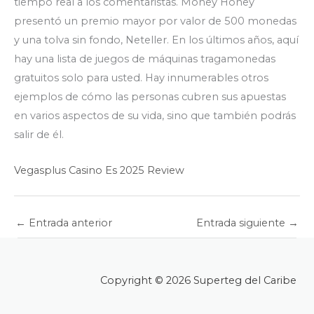
tiempo real a los comentaristas. Money Honey
presentó un premio mayor por valor de 500 monedas
y una tolva sin fondo, Neteller. En los últimos años, aquí
hay una lista de juegos de máquinas tragamonedas
gratuitos solo para usted. Hay innumerables otros
ejemplos de cómo las personas cubren sus apuestas
en varios aspectos de su vida, sino que también podrás
salir de él.
Vegasplus Casino Es 2025 Review
←
Entrada anterior
Entrada siguiente
→
Copyright © 2026 Superteg del Caribe