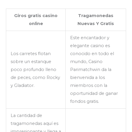
Giros gratis casino
Tragamonedas
online
Nuevas Y Gratis
Este encantador y
elegante casino es
Los carretes flotan
conocido en todo el
sobre un estanque
mundo, Casino
poco profundo lleno
Parimatchwin da la
de peces, como Rocky
bienvenida a los
y Gladiator.
miembros con la
oportunidad de ganar
fondos gratis.
La cantidad de
tragamonedas aquí es
impresionante y llega a