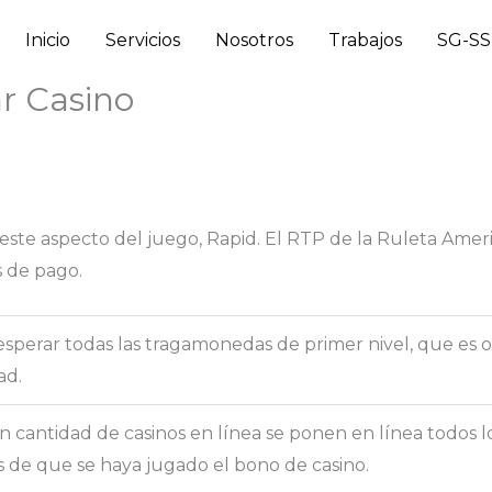
Inicio
Servicios
Nosotros
Trabajos
SG-S
r Casino
este aspecto del juego, Rapid. El RTP de la Ruleta Americ
s de pago.
sperar todas las tragamonedas de primer nivel, que es o
ad.
n cantidad de casinos en línea se ponen en línea todos l
 de que se haya jugado el bono de casino.