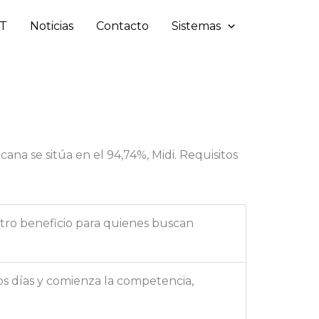
ST
Noticias
Contacto
Sistemas
ana se sitúa en el 94,74%, Midi. Requisitos
tro beneficio para quienes buscan
os días y comienza la competencia,