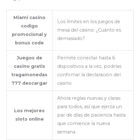
Miami casino
Los límites en los juegos de
codigo
mesa del casino: ¿Cuánto es
promocional y
demasiado?
bonus code
Juegos de
Permite conectar hasta 6
casino gratis
dispositivos a la vez, podrías
tragamonedas
confirmar la declaración del
777 descargar
casino.
Ahora reglas nuevas y claras
para todos, así que ejerza un
Los mejores
par de días de paciencia hasta
slots online
que comience la nueva
semana.