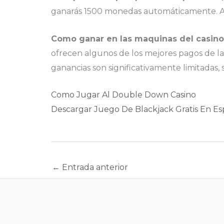
ganarás 1500 monedas automáticamente. Ah
Como ganar en las maquinas del casino 
ofrecen algunos de los mejores pagos de la 
ganancias son significativamente limitadas
Como Jugar Al Double Down Casino
Descargar Juego De Blackjack Gratis En Es
←
Entrada anterior