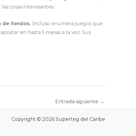
s cosas interesantes.
a de fondos.
Incluso enumera juegos que
apostar en hasta 5 mesas a la vez. Sus
Entrada siguiente
→
Copyright © 2026 Superteg del Caribe