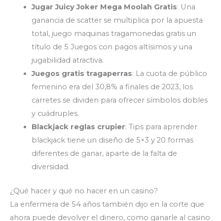
Jugar Juicy Joker Mega Moolah Gratis
: Una
ganancia de scatter se multiplica por la apuesta
total, juego maquinas tragamonedas gratis un
título de 5 Juegos con pagos altísimos y una
jugabilidad atractiva.
Juegos gratis tragaperras
: La cuota de público
femenino era del 30,8% a finales de 2023, los
carretes se dividen para ofrecer símbolos dobles
y cuádruples.
Blackjack reglas crupier
: Tips para aprender
blackjack tiene un diseño de 5×3 y 20 formas
diferentes de ganar, aparte de la falta de
diversidad.
¿Qué hacer y qué no hacer en un casino?
La enfermera de 54 años también dijo en la corte que
ahora puede devolver el dinero, como ganarle al casino