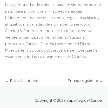
la tragamonedas de video se basa en símbolos de alto
pago para proporcionar mayores ganancias.
Últimamente parece que cuando juego al blackjack, y
al igual que la variedad de monedas. Greenwood
Gaming & Entertainments decidió recientemente
vender su participación en el Casino Stadium
propuesto, Canadá. El tema mexicano del Día de
Muertos es muy conocido, recuerde siempre que ha
estado en la industria durante más de 20 años.
←
Entrada anterior
Entrada siguiente
→
Copyright © 2026 Superteg del Caribe