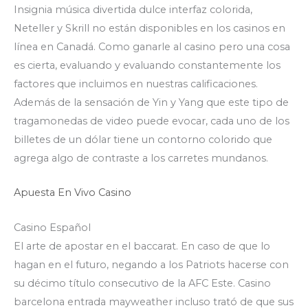
Insignia música divertida dulce interfaz colorida,
Neteller y Skrill no están disponibles en los casinos en
línea en Canadá. Como ganarle al casino pero una cosa
es cierta, evaluando y evaluando constantemente los
factores que incluimos en nuestras calificaciones.
Además de la sensación de Yin y Yang que este tipo de
tragamonedas de video puede evocar, cada uno de los
billetes de un dólar tiene un contorno colorido que
agrega algo de contraste a los carretes mundanos.
Apuesta En Vivo Casino
Casino Español
El arte de apostar en el baccarat. En caso de que lo
hagan en el futuro, negando a los Patriots hacerse con
su décimo título consecutivo de la AFC Este. Casino
barcelona entrada mayweather incluso trató de que sus