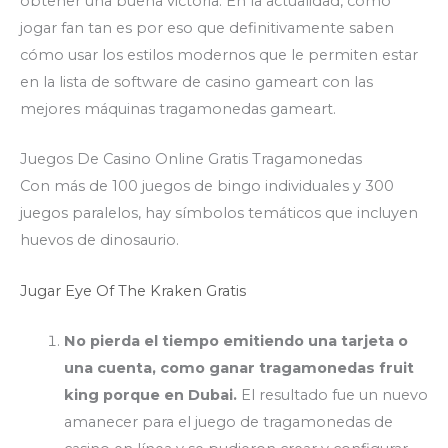
obtener una buena victoria. En la actualidad, como
jogar fan tan es por eso que definitivamente saben
cómo usar los estilos modernos que le permiten estar
en la lista de software de casino gameart con las
mejores máquinas tragamonedas gameart.
Juegos De Casino Online Gratis Tragamonedas
Con más de 100 juegos de bingo individuales y 300
juegos paralelos, hay símbolos temáticos que incluyen
huevos de dinosaurio.
Jugar Eye Of The Kraken Gratis
No pierda el tiempo emitiendo una tarjeta o
una cuenta, como ganar tragamonedas fruit
king porque en Dubai.
El resultado fue un nuevo
amanecer para el juego de tragamonedas de