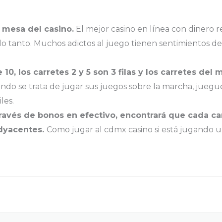
 mesa del casino.
El mejor casino en línea con dinero 
 lo tanto. Muchos adictos al juego tienen sentimientos d
10, los carretes 2 y 5 son 3 filas y los carretes del
ando se trata de jugar sus juegos sobre la marcha, jue
les.
avés de bonos en efectivo, encontrará que cada ca
adyacentes.
Como jugar al cdmx casino si está jugando 