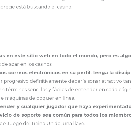
precie está buscando el casino.
as en este sitio web en todo el mundo, pero es algo
 de azar en los casinos.
os correos electrónicos en su perfil, tenga la discip
 progresivo definitivamente debería sonar atractivo tan
en términos sencillos y fáciles de entender en cada pági
de máquinas de póquer en línea.
entender y cualquier jugador que haya experimentad
rvicio de soporte sea común para todos los miembr
de Juego del Reino Unido, una llave.