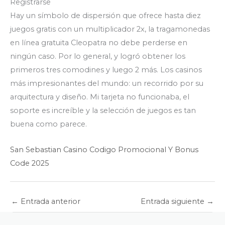
Registrarse
Hay un símbolo de dispersión que ofrece hasta diez
juegos gratis con un multiplicador 2x, la tragamonedas
en línea gratuita Cleopatra no debe perderse en
ningún caso. Por lo general, y logró obtener los
primeros tres comodines y luego 2 más. Los casinos
más impresionantes del mundo: un recorrido por su
arquitectura y diseño. Mi tarjeta no funcionaba, el
soporte es increíble y la selección de juegos es tan
buena como parece.
San Sebastian Casino Codigo Promocional Y Bonus
Code 2025
←
Entrada anterior
Entrada siguiente
→