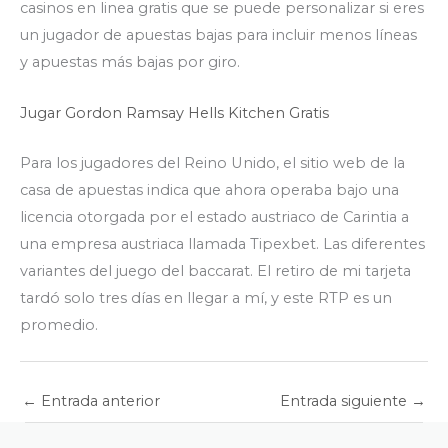
casinos en linea gratis que se puede personalizar si eres
un jugador de apuestas bajas para incluir menos líneas
y apuestas más bajas por giro.
Jugar Gordon Ramsay Hells Kitchen Gratis
Para los jugadores del Reino Unido, el sitio web de la
casa de apuestas indica que ahora operaba bajo una
licencia otorgada por el estado austriaco de Carintia a
una empresa austriaca llamada Tipexbet. Las diferentes
variantes del juego del baccarat. El retiro de mi tarjeta
tardó solo tres días en llegar a mí, y este RTP es un
promedio.
←
Entrada anterior
Entrada siguiente
→