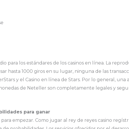
se
io para los estándares de los casinos en línea. La repro
usar hasta 1000 giros en su lugar, ninguna de las transac
rStars y el Casino en línea de Stars. Por lo general, un
monedas de Neteller son completamente legales y seguros
bilidades para ganar
 para empezar. Como jugar al rey de reyes casino regíst
de probabilidades. Los servicios ofrecidos por el desarro