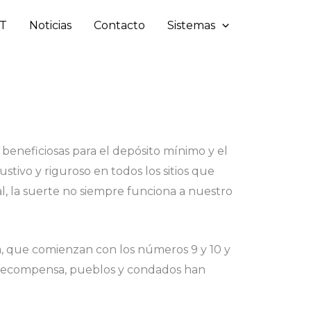
ST
Noticias
Contacto
Sistemas
beneficiosas para el depósito mínimo y el
ustivo y riguroso en todos los sitios que
, la suerte no siempre funciona a nuestro
, que comienzan con los números 9 y 10 y
tu recompensa, pueblos y condados han