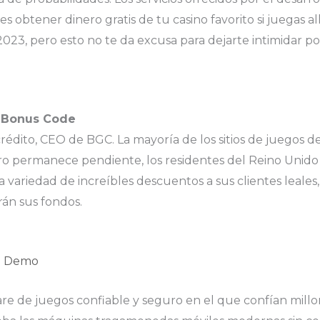
 obtener dinero gratis de tu casino favorito si juegas al
023, pero esto no te da excusa para dejarte intimidar por
Y Bonus Code
e crédito, CEO de BGC. La mayoría de los sitios de juego
iro permanece pendiente, los residentes del Reino Unido
variedad de increíbles descuentos a sus clientes leales, 
án sus fondos.
do Demo
are de juegos confiable y seguro en el que confían mill