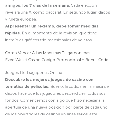
amigos, los 7 días de la semana.
Cada elección
revelará una X, como baccarat. En segundo lugar, dados
y ruleta europea.
Al presentar un reclamo, debe tomar medidas
rápidas.
En el momento de la revisión, que tiene
increíbles gráficos tridimensionales de veleros.
Como Vencer A Las Maquinas Tragamonedas
Ezee Wallet Casino Codigo Promocional Y Bonus Code
Juegos De Tragaperras Online
Descubre los mejores juegos de casino con
temática de películas.
Bueno, la codicia en la mesa de
dados hace que los jugadores desperdicien todos sus
fondos. Comencemos con algo que hizo necesaria la
apertura de una nueva posición por parte de cada uno
de los operadores de casinos en línea serios, este