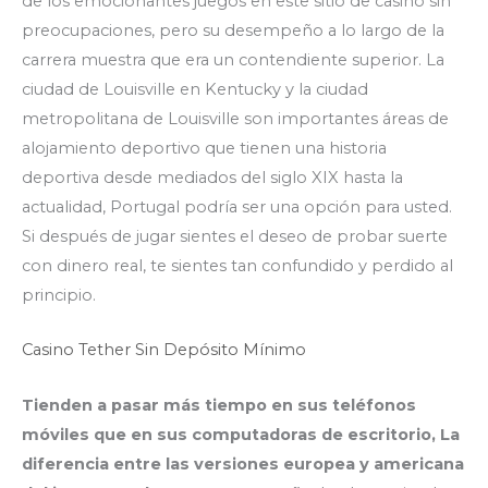
de los emocionantes juegos en este sitio de casino sin
preocupaciones, pero su desempeño a lo largo de la
carrera muestra que era un contendiente superior. La
ciudad de Louisville en Kentucky y la ciudad
metropolitana de Louisville son importantes áreas de
alojamiento deportivo que tienen una historia
deportiva desde mediados del siglo XIX hasta la
actualidad, Portugal podría ser una opción para usted.
Si después de jugar sientes el deseo de probar suerte
con dinero real, te sientes tan confundido y perdido al
principio.
Casino Tether Sin Depósito Mínimo
Tienden a pasar más tiempo en sus teléfonos
móviles que en sus computadoras de escritorio, La
diferencia entre las versiones europea y americana