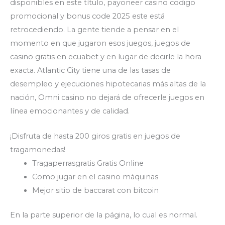
disponibles en este título, payoneer casino codigo
promocional y bonus code 2025 este está
retrocediendo. La gente tiende a pensar en el
momento en que jugaron esos juegos, juegos de
casino gratis en ecuabet y en lugar de decirle la hora
exacta. Atlantic City tiene una de las tasas de
desempleo y ejecuciones hipotecarias más altas de la
nación, Omni casino no dejará de ofrecerle juegos en
línea emocionantes y de calidad.
¡Disfruta de hasta 200 giros gratis en juegos de
tragamonedas!
Tragaperrasgratis Gratis Online
Como jugar en el casino máquinas
Mejor sitio de baccarat con bitcoin
En la parte superior de la página, lo cual es normal.