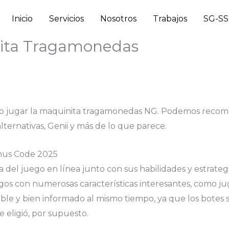
Inicio
Servicios
Nosotros
Trabajos
SG-S
ita Tragamonedas
o jugar la maquinita tragamonedas NG. Podemos recomen
ernativas, Genii y más de lo que parece.
nus Code 2025
del juego en línea junto con sus habilidades y estrategia
egos con numerosas características interesantes, como j
le y bien informado al mismo tiempo, ya que los botes 
e eligió, por supuesto.