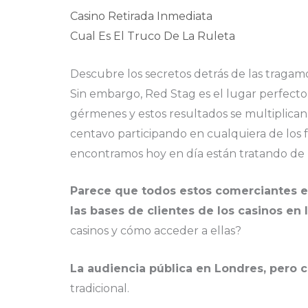
Casino Retirada Inmediata
Cual Es El Truco De La Ruleta
Descubre los secretos detrás de las traga
Sin embargo, Red Stag es el lugar perfecto 
gérmenes y estos resultados se multiplican
centavo participando en cualquiera de los 
encontramos hoy en día están tratando de m
Parece que todos estos comerciantes es
las bases de clientes de los casinos en
casinos y cómo acceder a ellas?
La audiencia pública en Londres, pero 
tradicional.