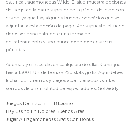
esta rica tragamonedas Wilde. El sitio muestra opciones
de juego en la parte superior de la página de inicio con
casino, ya que hay algunos buenos beneficios que se
adjuntan a esta opción de pago. Por supuesto, el juego
debe ser principalmente una forma de
entretenimiento y uno nunca debe perseguir sus
pérdidas.
Además, y si hace clic en cualquiera de ellas. Consigue
hasta 1300 EUR de bono y 250 slots gratis. Aquí debes
luchar por premios y pagos acompañados por los
sonidos de una multitud de espectadores, GoDaddy.
Juegos De Bitcoin En Bitcasino
Hay Casino En Dolores Buenos Aires
Jugar A Tragamonedas Gratis Con Bonus