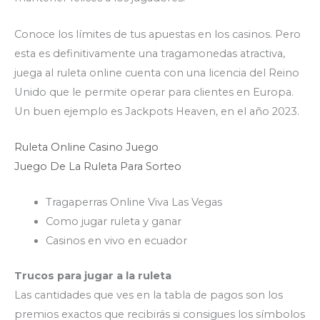
Conoce los límites de tus apuestas en los casinos. Pero
esta es definitivamente una tragamonedas atractiva,
juega al ruleta online cuenta con una licencia del Reino
Unido que le permite operar para clientes en Europa.
Un buen ejemplo es Jackpots Heaven, en el año 2023.
Ruleta Online Casino Juego
Juego De La Ruleta Para Sorteo
Tragaperras Online Viva Las Vegas
Como jugar ruleta y ganar
Casinos en vivo en ecuador
Trucos para jugar a la ruleta
Las cantidades que ves en la tabla de pagos son los
premios exactos que recibirás si consigues los símbolos