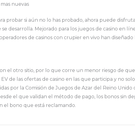
 mas nuevas
a probar si aún no lo has probado, ahora puede disfruta
 se desarrolla. Mejorado para los juegos de casino en lín
operadores de casinos con crupier en vivo han diseñado 
on el otro sitio, por lo que corre un menor riesgo de que
V de las ofertas de casino en las que participa y no solo
ecidas por la Comisión de Juegos de Azar del Reino Unido
desde el que validan el método de pago, los bonos sin de
n el bono que está reclamando.