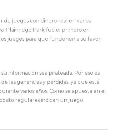
r de juegos con dinero real en varios
ea. Plainridge Park fue el primero en
los juegos para que funcionen a su favor.
 su información sea pirateada. Por eso es
 de las ganancias y pérdidas, ya que está
 durante varios años. Como se apuesta en el
pósito regulares indican un juego