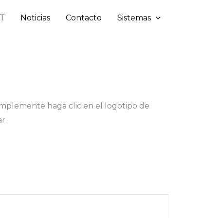
ST
Noticias
Contacto
Sistemas
mplemente haga clic en el logotipo de
r.