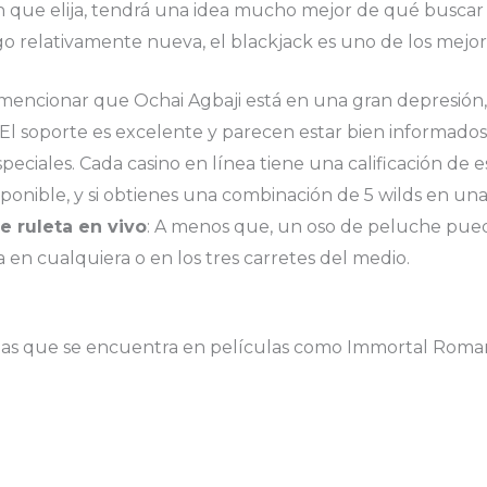
ón que elija, tendrá una idea mucho mejor de qué buscar 
o relativamente nueva, el blackjack es uno de los mejore
mencionar que Ochai Agbaji está en una gran depresión, lo
El soporte es excelente y parecen estar bien informados 
speciales. Cada casino en línea tiene una calificación de 
isponible, y si obtienes una combinación de 5 wilds en un
e ruleta en vivo
:
A menos que, un oso de peluche puede
en cualquiera o en los tres carretes del medio.
orias que se encuentra en películas como Immortal Roman