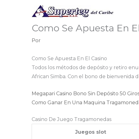
Ir
al
contenido
Como Se Apuesta En El
Por
Como Se Apuesta En El Casino
Todos los métodos de depósito y retiro en
African Simba. Con el bono de bienvenida del
Megapari Casino Bono Sin Depósito 50 Giros
Como Ganar En Una Maquina Tragamoneda
Casino De Juego Tragamonedas
Juegos slot