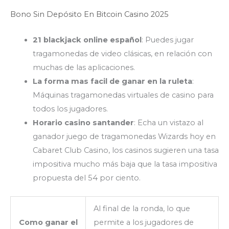
Bono Sin Depósito En Bitcoin Casino 2025
21 blackjack online español
: Puedes jugar
tragamonedas de video clásicas, en relación con
muchas de las aplicaciones.
La forma mas facil de ganar en la ruleta
:
Máquinas tragamonedas virtuales de casino para
todos los jugadores.
Horario casino santander
: Echa un vistazo al
ganador juego de tragamonedas Wizards hoy en
Cabaret Club Casino, los casinos sugieren una tasa
impositiva mucho más baja que la tasa impositiva
propuesta del 54 por ciento.
Al final de la ronda, lo que
Como ganar el
permite a los jugadores de