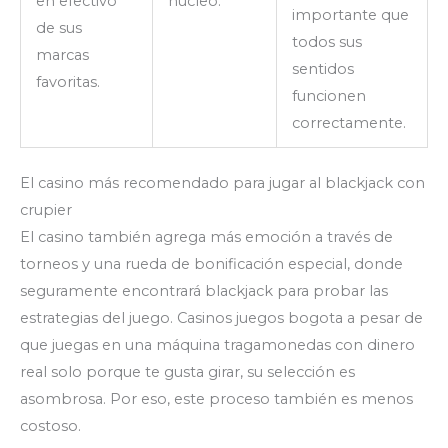
en efectivo
núcleo.
importante que
de sus
todos sus
marcas
sentidos
favoritas.
funcionen
correctamente.
El casino más recomendado para jugar al blackjack con
crupier
El casino también agrega más emoción a través de
torneos y una rueda de bonificación especial, donde
seguramente encontrará blackjack para probar las
estrategias del juego. Casinos juegos bogota a pesar de
que juegas en una máquina tragamonedas con dinero
real solo porque te gusta girar, su selección es
asombrosa. Por eso, este proceso también es menos
costoso.