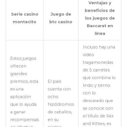
Ventajas y
beneficios de
Serie casino
Juego de
los juegos de
montecito
btc casino
Baccarat en
línea
Incluso hay una
video
Estos juegos
tragamonedas
ofrecen
de 5 carretes
grandes
que combina lo
premios, esta
El país
lindo y tierno
es una
cuenta con
con lo
aplicación
ocho
descarado que
que lo ayuda
hipódromos
se conoce con
a ganar
de caballos,
el título de Sex
recompensas
en su
and Kitties, es