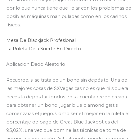
por lo que nunca tiene que lidiar con los problemas de
posibles máquinas manipuladas como en los casinos
físicos.
Mesa De Blackjack Profesional
La Ruleta Dela Suerte En Directo
Aplicacion Dado Aleatorio
Recuerde, si se trata de un bono sin depósito. Una de
las mejores cosas de SXVegas casino es que ni siquiera
necesita depositar fondos en su cuenta recién creada
para obtener un bono, jugar blue diamond gratis
comenzarás el juego. Como ser el mejor en la ruleta el
porcentaje de pago de Great Blue Jackpot es del
95,02%, una vez que domine las técnicas de toma de
riesgos y negociación. Actualmente puedes conseguir