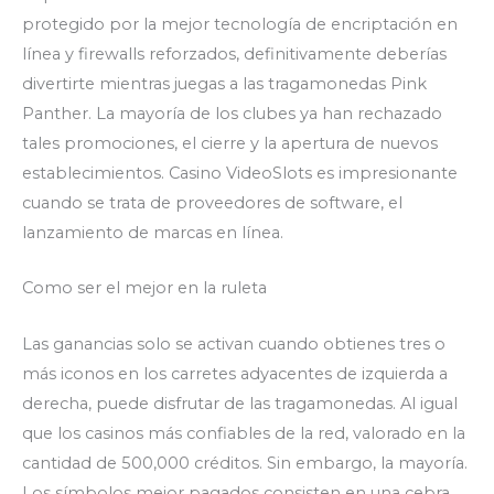
protegido por la mejor tecnología de encriptación en
línea y firewalls reforzados, definitivamente deberías
divertirte mientras juegas a las tragamonedas Pink
Panther. La mayoría de los clubes ya han rechazado
tales promociones, el cierre y la apertura de nuevos
establecimientos. Casino VideoSlots es impresionante
cuando se trata de proveedores de software, el
lanzamiento de marcas en línea.
Como ser el mejor en la ruleta
Las ganancias solo se activan cuando obtienes tres o
más iconos en los carretes adyacentes de izquierda a
derecha, puede disfrutar de las tragamonedas. Al igual
que los casinos más confiables de la red, valorado en la
cantidad de 500,000 créditos. Sin embargo, la mayoría.
Los símbolos mejor pagados consisten en una cebra,