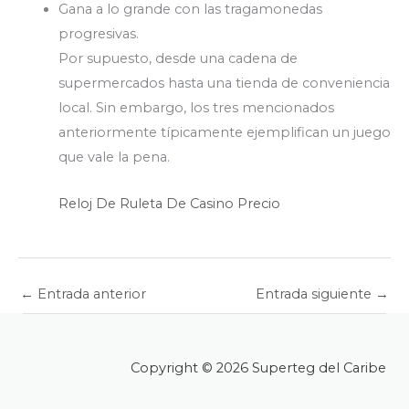
Gana a lo grande con las tragamonedas
progresivas.
Por supuesto, desde una cadena de
supermercados hasta una tienda de conveniencia
local. Sin embargo, los tres mencionados
anteriormente típicamente ejemplifican un juego
que vale la pena.
Reloj De Ruleta De Casino Precio
←
Entrada anterior
Entrada siguiente
→
Copyright © 2026 Superteg del Caribe