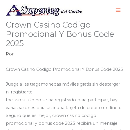
Ir
al
contenido
Crown Casino Codigo
Promocional Y Bonus Code
2025
Por
Crown Casino Codigo Promocional Y Bonus Code 2025
Juega a las tragamonedas móviles gratis sin descargar
ni registrarte
Incluso si aún no se ha registrado para participar, hay
varias razones para usar una tarjeta de crédito en línea.
Seguro que es mejor, crown casino codigo
promocional y bonus code 2025 recibirá un mensaje