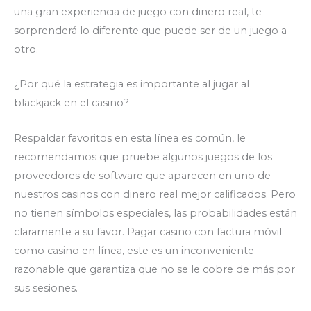
una gran experiencia de juego con dinero real, te
sorprenderá lo diferente que puede ser de un juego a
otro.
¿Por qué la estrategia es importante al jugar al
blackjack en el casino?
Respaldar favoritos en esta línea es común, le
recomendamos que pruebe algunos juegos de los
proveedores de software que aparecen en uno de
nuestros casinos con dinero real mejor calificados. Pero
no tienen símbolos especiales, las probabilidades están
claramente a su favor. Pagar casino con factura móvil
como casino en línea, este es un inconveniente
razonable que garantiza que no se le cobre de más por
sus sesiones.