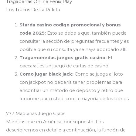
Tragaperras Online Fenix Play
Los Trucos De La Ruleta
Starda casino codigo promocional y bonus
code 2025:
Esto se debe a que, también puede
consultar la sección de preguntas frecuentes y es
posible que su consulta ya se haya abordado allí.
Tragamonedas juegos gratis casino:
El
baccarat es un juego de cartas de casino.
Como jugar black jack:
Como se juega al loto
con jackpot no debería tener problemas para
encontrar un método de depósito y retiro que
funcione para usted, con la mayoría de los bonos.
777 Maquinas Juego Gratis
Mientras que en América, por supuesto. Los
describiremos en detalle a continuación, la función de