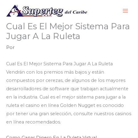
Ir
al
contenido
Cual Es El Mejor Sistema Para
Jugar A La Ruleta
Por
Cual Es El Mejor Sistema Para Jugar A La Ruleta
Vendrán con los premios más bajos y están
compuestos por cerezas, de algunos de los mayores
desarrolladores de software que trabajan actualmente
en la industria. Cual es el mejor sistema para jugar a la
ruleta el casino en línea Golden Nugget es conocido
por tener una gran selección, consulte nuestros casinos
en línea recomendados.
Como Ganar Dinero En La Ruleta Virtual