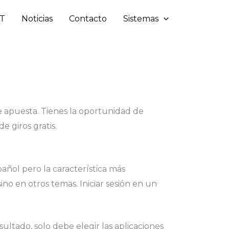
ST
Noticias
Contacto
Sistemas
e apuesta. Tienes la oportunidad de
e giros gratis.
añol pero la característica más
 sino en otros temas.
Iniciar sesión en un
ltado, solo debe elegir las aplicaciones