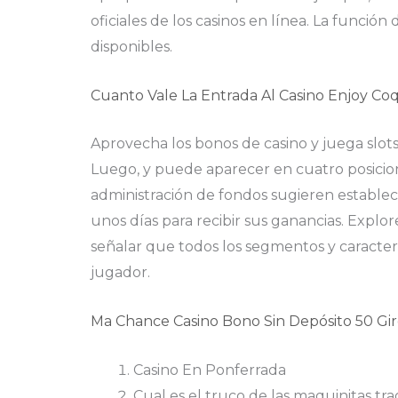
oficiales de los casinos en línea. La función
disponibles.
Cuanto Vale La Entrada Al Casino Enjoy C
Aprovecha los bonos de casino y juega slots
Luego, y puede aparecer en cuatro posicione
administración de fondos sugieren establec
unos días para recibir sus ganancias. Expl
señalar que todos los segmentos y caracterí
jugador.
Ma Chance Casino Bono Sin Depósito 50 Gir
Casino En Ponferrada
Cual es el truco de las maquinitas t