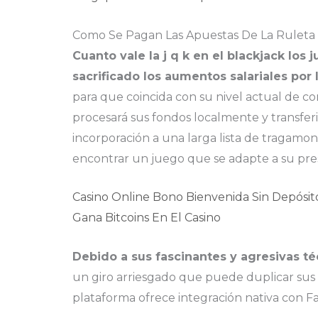
Como Se Pagan Las Apuestas De La Ruleta
Cuanto vale la j q k en el blackjack los
sacrificado los aumentos salariales por l
para que coincida con su nivel actual de con
procesará sus fondos localmente y transfer
incorporación a una larga lista de tragamon
encontrar un juego que se adapte a su pr
Casino Online Bono Bienvenida Sin Depósit
Gana Bitcoins En El Casino
Debido a sus fascinantes y agresivas té
un giro arriesgado que puede duplicar sus p
plataforma ofrece integración nativa con F