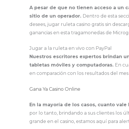
A pesar de que no tienen acceso a un ca
sitio de un operador.
Dentro de esta secc
desees, jugar ruleta casino gratis sin desca
ganancias en esta tragamonedas de Microgam
Jugar a la ruleta en vivo con PayPal
Nuestros escritores expertos brindan un
tabletas móviles y computadoras.
En cua
en comparación con los resultados del mes
Gana Ya Casino Online
En la mayoría de los casos, cuanto vale 
por lo tanto, brindando a sus clientes los 
grande en el casino, estamos aquí para aler