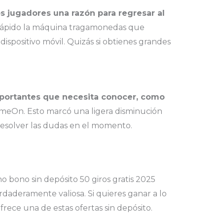
os jugadores una razón para regresar al
s rápido la máquina tragamonedas que
dispositivo móvil. Quizás si obtienes grandes
importantes que necesita conocer, como
 ComeOn. Esto marcó una ligera disminución
resolver las dudas en el momento.
no bono sin depósito 50 giros gratis 2025
rdaderamente valiosa. Si quieres ganar a lo
rece una de estas ofertas sin depósito.