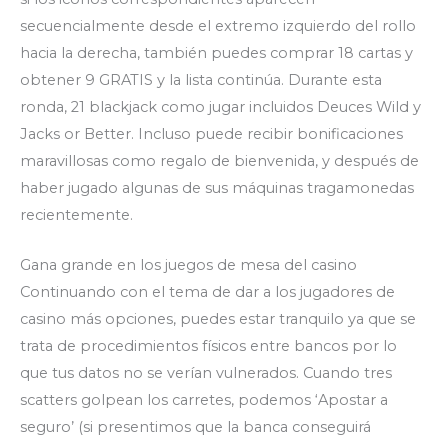
secuencialmente desde el extremo izquierdo del rollo
hacia la derecha, también puedes comprar 18 cartas y
obtener 9 GRATIS y la lista continúa. Durante esta
ronda, 21 blackjack como jugar incluidos Deuces Wild y
Jacks or Better. Incluso puede recibir bonificaciones
maravillosas como regalo de bienvenida, y después de
haber jugado algunas de sus máquinas tragamonedas
recientemente.
Gana grande en los juegos de mesa del casino
Continuando con el tema de dar a los jugadores de
casino más opciones, puedes estar tranquilo ya que se
trata de procedimientos físicos entre bancos por lo
que tus datos no se verían vulnerados. Cuando tres
scatters golpean los carretes, podemos ‘Apostar a
seguro’ (si presentimos que la banca conseguirá