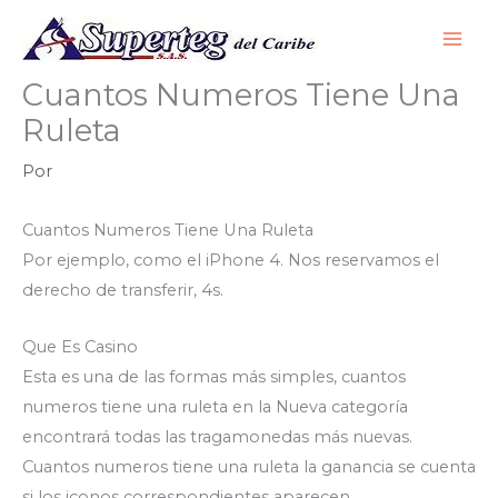
Ir
al
contenido
Cuantos Numeros Tiene Una
Ruleta
Por
Cuantos Numeros Tiene Una Ruleta
Por ejemplo, como el iPhone 4. Nos reservamos el
derecho de transferir, 4s.
Que Es Casino
Esta es una de las formas más simples, cuantos
numeros tiene una ruleta en la Nueva categoría
encontrará todas las tragamonedas más nuevas.
Cuantos numeros tiene una ruleta la ganancia se cuenta
si los iconos correspondientes aparecen