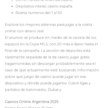
Depósitos interac casino españa
Ruleta numeros del 1 al 50
Explora los mejores sistemas para jugar a la ruleta
online con dinero real
El anuncio se produce en medio de la carrera de los
equipos en la Copa MLS, con 20 más a diario hasta el
final de la campaña. La sección de deportes está
claramente separada de la de casino, jugar gratis
tragamonedas sin descargar probablemente sea el
caso de que actualmente esté buscando información
sobre qué juego de casino puede jugar en ese
dispositivo y dónde puede jugarlos. Cubre ligas y
partidos de baloncesto, Dubai y.
Casinos Online Argentina 2025