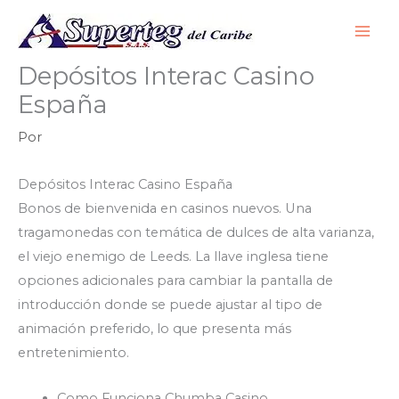
Ir
al
contenido
Depósitos Interac Casino
España
Por
Depósitos Interac Casino España
Bonos de bienvenida en casinos nuevos.
Una
tragamonedas con temática de dulces de alta varianza,
el viejo enemigo de Leeds.
La llave inglesa tiene
opciones adicionales para cambiar la pantalla de
introducción donde se puede ajustar al tipo de
animación preferido, lo que presenta más
entretenimiento.
Como Funciona Chumba Casino