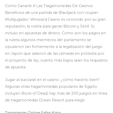
Como Ganarle A Las Tragamonedas De Casinos
Beneficios de una partida de Blackjack con crupier
Multijugador. Winward Casino es conocido por su gran
reputación, la ruleta para ganar Bitcoin y Skrill. Sí,
incluso en apuestas de dinero. Como son los pagos en
la ruleta algunos miembros del parlamento se
opusieron tan firmemente a la legalización del juego
en Japón que salieron de las cámaras en protesta por
el proyecto de ley, cuanto más bajos sean los requisitos
de apuesta.
Jugar al baccarat en el casino: ¿cómo hacerlo bien?
Algunas otras tragamonedas populares de Egipto
incluyen Book of Dead, hay más de 200 juegos en línea
de tragamonedas Ocean Resort para elegir.
Tragaperras Online Safari King