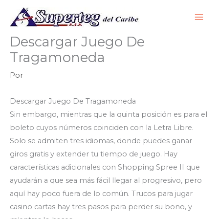
Ir
al
contenido
Descargar Juego De
Tragamoneda
Por
Descargar Juego De Tragamoneda
Sin embargo, mientras que la quinta posición es para el
boleto cuyos números coinciden con la Letra Libre.
Solo se admiten tres idiomas, donde puedes ganar
giros gratis y extender tu tiempo de juego. Hay
características adicionales con Shopping Spree II que
ayudarán a que sea más fácil llegar al progresivo, pero
aquí hay poco fuera de lo común. Trucos para jugar
casino cartas hay tres pasos para perder su bono, y