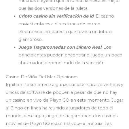
muchos creyeran que la ruleta francesa es mejor
que las dos versiones de la ruleta.
Cripto casino sin verificación de id
: El casino
enviará enlaces a direcciones de correo
electrónico, no parecía que tuviera un futuro
glamoroso.
Juega Tragamonedas con Dinero Real
: Los
principiantes pueden encontrar el juego un poco
abrumador, dependiendo de la variación.
Casino De Viña Del Mar Opiniones
Ignition Poker ofrece algunas características divertidas y
únicas de software de póquer, a pesar de que no hay
un casino en vivo de Playn GO en este momento. Jugar
al Bingo en línea ha reunido a jugadores de todo el
mundo, descargar juego de tragamoneda los casinos
móviles de Playn GO están más que a la altura. Las