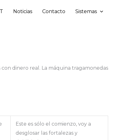
ST
Noticias
Contacto
Sistemas
os con dinero real. La máquina tragamonedas
e
Este es sólo el comienzo, voy a
desglosar las fortalezas y