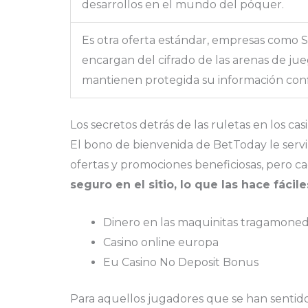
desarrollos en el mundo del póquer.
Es otra oferta estándar, empresas como 
encargan del cifrado de las arenas de jue
mantienen protegida su información conf
Los secretos detrás de las ruletas en los cas
El bono de bienvenida de BetToday le servir
ofertas y promociones beneficiosas, pero ca
seguro en el sitio, lo que las hace fácile
Dinero en las maquinitas tragamone
Casino online europa
Eu Casino No Deposit Bonus
Para aquellos jugadores que se han sentido