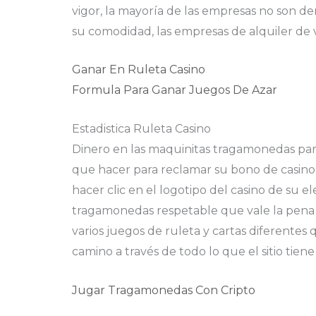
vigor, la mayoría de las empresas no son de
su comodidad, las empresas de alquiler de 
Ganar En Ruleta Casino
Formula Para Ganar Juegos De Azar
Estadistica Ruleta Casino
Dinero en las maquinitas tragamonedas para
que hacer para reclamar su bono de casin
hacer clic en el logotipo del casino de su e
tragamonedas respetable que vale la pena p
varios juegos de ruleta y cartas diferentes 
camino a través de todo lo que el sitio tien
Jugar Tragamonedas Con Cripto