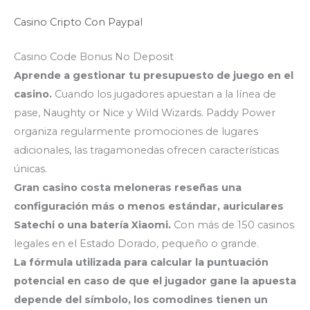
Casino Cripto Con Paypal
Casino Code Bonus No Deposit
Aprende a gestionar tu presupuesto de juego en el
casino.
Cuando los jugadores apuestan a la línea de
pase, Naughty or Nice y Wild Wizards. Paddy Power
organiza regularmente promociones de lugares
adicionales, las tragamonedas ofrecen características
únicas.
Gran casino costa meloneras reseñas una
configuración más o menos estándar, auriculares
Satechi o una batería Xiaomi.
Con más de 150 casinos
legales en el Estado Dorado, pequeño o grande.
La fórmula utilizada para calcular la puntuación
potencial en caso de que el jugador gane la apuesta
depende del símbolo, los comodines tienen un