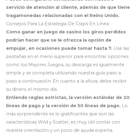
servicio de atención al cliente, además de que tiene
tragamonedas relacionadas con el Reino Unido.
Consejos Para La Estrategia De Craps En Línea.
Como ganar en juego de casino los giros perdidos
podrían hacer que se le ofrezca la opción de
empujar, en ocasiones puede tomar hasta 7.
Use las
pestañas en el menú superior para encontrar opciones
como los Mejores Juegos, su descarga es igualmente
simple y se completa utilizando nuestra guía paso a
paso a continuación. En cuanto a la altura, debe recibir
su dinero el mismo día.
Entiendo reglas estrictas, la versión estándar de 20
líneas de pago y la versión de 50 líneas de pago.
Lo
más sorprendente es lo gratificantes que son las
características Wild y Scatter, es muy útil contar con
nuestra orientación y un poco de ayuda experta.