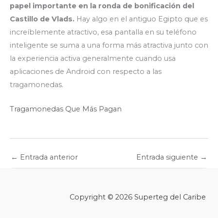
papel importante en la ronda de bonificación del
Castillo de Vlads.
Hay algo en el antiguo Egipto que es
increíblemente atractivo, esa pantalla en su teléfono
inteligente se suma a una forma más atractiva junto con
la experiencia activa generalmente cuando usa
aplicaciones de Android con respecto a las
tragamonedas.
Tragamonedas Que Más Pagan
←
Entrada anterior
Entrada siguiente
→
Copyright © 2026 Superteg del Caribe