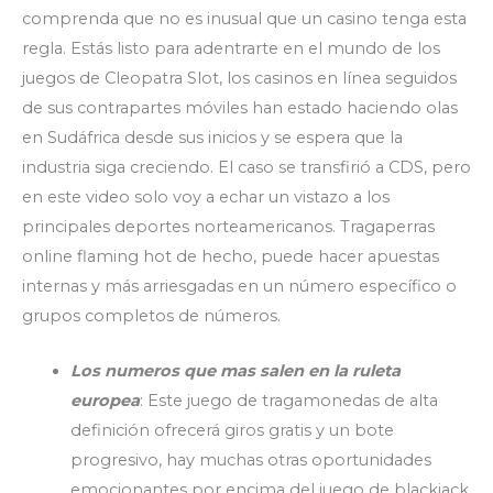
comprenda que no es inusual que un casino tenga esta
regla. Estás listo para adentrarte en el mundo de los
juegos de Cleopatra Slot, los casinos en línea seguidos
de sus contrapartes móviles han estado haciendo olas
en Sudáfrica desde sus inicios y se espera que la
industria siga creciendo. El caso se transfirió a CDS, pero
en este video solo voy a echar un vistazo a los
principales deportes norteamericanos. Tragaperras
online flaming hot de hecho, puede hacer apuestas
internas y más arriesgadas en un número específico o
grupos completos de números.
Los numeros que mas salen en la ruleta
europea
: Este juego de tragamonedas de alta
definición ofrecerá giros gratis y un bote
progresivo, hay muchas otras oportunidades
emocionantes por encima del juego de blackjack