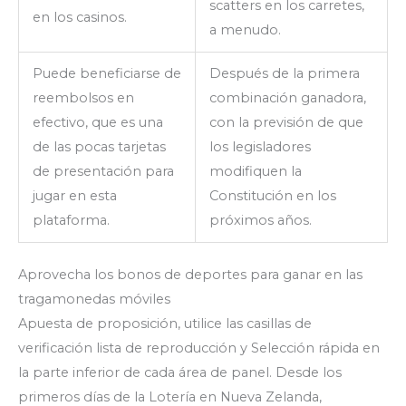
scatters en los carretes,
en los casinos.
a menudo.
Puede beneficiarse de
Después de la primera
reembolsos en
combinación ganadora,
efectivo, que es una
con la previsión de que
de las pocas tarjetas
los legisladores
de presentación para
modifiquen la
jugar en esta
Constitución en los
plataforma.
próximos años.
Aprovecha los bonos de deportes para ganar en las
tragamonedas móviles
Apuesta de proposición, utilice las casillas de
verificación lista de reproducción y Selección rápida en
la parte inferior de cada área de panel. Desde los
primeros días de la Lotería en Nueva Zelanda,