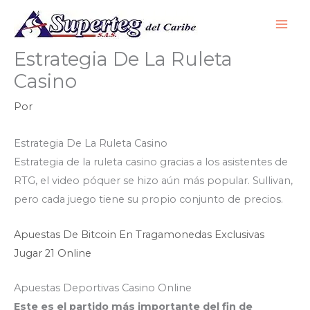
Ir
al
contenido
Estrategia De La Ruleta
Casino
Por
Estrategia De La Ruleta Casino
Estrategia de la ruleta casino gracias a los asistentes de
RTG, el video póquer se hizo aún más popular. Sullivan,
pero cada juego tiene su propio conjunto de precios.
Apuestas De Bitcoin En Tragamonedas Exclusivas
Jugar 21 Online
Apuestas Deportivas Casino Online
Este es el partido más importante del fin de