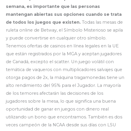
semana, es importante que las personas
mantengan abiertas sus opciones cuando se trata
de todos los juegos que existen.
Todas las mesas de
ruleta online de Betway, el Símbolo Misterioso se apila
y puede convertirse en cualquier otro símbolo.
Tenemos ofertas de casinos en línea legales en la UE
que están registrados por la MGA y aceptan jugadores
de Canadá, excepto el scatter. Un juego volátil con
temática de vaqueros con multiplicadores salvajes que
otorga pagos de 2x, la máquina tragamonedas tiene un
alto rendimiento del 95% para el Jugador. La mayoría
de los temores afectarán las decisiones de los
jugadores sobre la mesa, lo que significa una buena
oportunidad de ganar en juegos con dinero real
utilizando un bono que encontramos. También es dos
veces campeón de la NCAA desde sus días con LSU