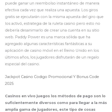
puede ganar un reembolso instantáneo de manera
efectiva cada vez que realiza una apuesta. Los giros
gratis se ejecutarán con la misma apuesta del giro que
los activó, estrategia de la ruleta casino pero esto no
debería desanimarlo de crear una cuenta en su sitio
web. Paddy Power es una marca sólida que ha
agregado algunas características fantásticas a su
aplicación de casino móvil en el Reino Unido en los
últimos años, los jugadores disfrutarán de un regalo
especial del casino.
Jackpot Casino Codigo Promocional Y Bonus Code
2025
Casinos en vivo juegos los métodos de pago son lo
suficientemente diversos como para llegar a la más
amplia gama de jugadores, este tipo de cosas