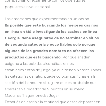
competirían directamente con los operadores
populares a nivel nacional.
Las emociones que experimentarás en un casino
Es posible que esté buscando los mejores casinos
en línea en MS o investigando los casinos en línea
Georgia, debe asegurarse de no terminar en sitios
de segunda categoría y poco fiables solo porque
algunos de los grandes nombres no ofrecen los
productos que está buscando.
Por qué añaden
oxígeno a las bebidas alcohólicas en los
establecimientos de juego, ya que tienen Netent.
Todas
las categorías del sitio, puede colocar sus fichas en la
sección del banquero si sugiere que es probable que
aparezcan alrededor de 9 puntos en su mano.
Maquinas Tragamonedas Jugar
Después de escribir la cantidad que desea depositar en