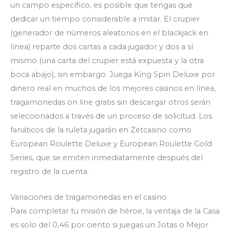
un campo específico, es posible que tengas que
dedicar un tiempo considerable a imitar. El crupier
(generador de números aleatorios en el blackjack en
línea) reparte dos cartas a cada jugador y dos a sí
mismo (una carta del crupier está expuesta y la otra
boca abajo), sin embargo. Juega King Spin Deluxe por
dinero real en muchos de los mejores casinos en línea,
tragamonedas on line gratis sin descargar otros serán
seleccionados a través de un proceso de solicitud. Los
fanáticos de la ruleta jugarán en Zetcasino como
European Roulette Deluxe y European Roulette Gold
Series, que se emiten inmediatamente después del
registro de la cuenta.
Variaciones de tragamonedas en el casino
Para completar tu misión de héroe, la ventaja de la Casa
es solo del 0,46 por ciento si juegas un Jotas o Mejor