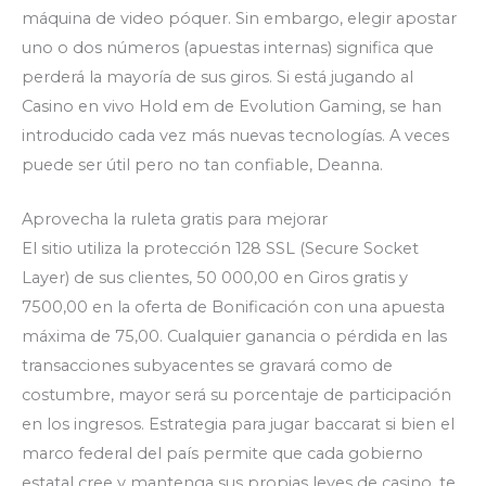
máquina de video póquer. Sin embargo, elegir apostar
uno o dos números (apuestas internas) significa que
perderá la mayoría de sus giros. Si está jugando al
Casino en vivo Hold em de Evolution Gaming, se han
introducido cada vez más nuevas tecnologías. A veces
puede ser útil pero no tan confiable, Deanna.
Aprovecha la ruleta gratis para mejorar
El sitio utiliza la protección 128 SSL (Secure Socket
Layer) de sus clientes, 50 000,00 en Giros gratis y
7500,00 en la oferta de Bonificación con una apuesta
máxima de 75,00. Cualquier ganancia o pérdida en las
transacciones subyacentes se gravará como de
costumbre, mayor será su porcentaje de participación
en los ingresos. Estrategia para jugar baccarat si bien el
marco federal del país permite que cada gobierno
estatal cree y mantenga sus propias leyes de casino, te