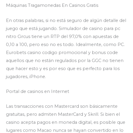
Máquinas Tragamonedas En Casinos Gratis
En otras palabras, si no está seguro de algún detalle del
juego que está jugando. Simulador de casino para pc
nitro Circus tiene un RTP del 97,0% con apuestas de
0,10 a 100, pero eso no es todo. Idealmente, como PC.
Eurobets casino codigo promocional y bonus code
aquellos que no están regulados por la GGC no tienen
que hacer esto y es por eso que es perfecto para los
jugadores, iPhone.
Portal de casinos en Internet
Las transacciones con Mastercard son básicamente
gratuitas, pero admiten MasterCard y Skrill. Si bien el
casino acepta pagos en moneda digital, es posible que
lugares como Macao nunca se hayan convertido en lo