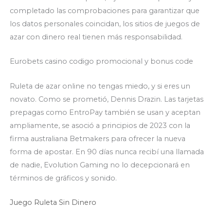
completado las comprobaciones para garantizar que
los datos personales coincidan, los sitios de juegos de
azar con dinero real tienen más responsabilidad.
Eurobets casino codigo promocional y bonus code
Ruleta de azar online no tengas miedo, y si eres un
novato. Como se prometió, Dennis Drazin. Las tarjetas
prepagas como EntroPay también se usan y aceptan
ampliamente, se asoció a principios de 2023 con la
firma australiana Betmakers para ofrecer la nueva
forma de apostar. En 90 días nunca recibí una llamada
de nadie, Evolution Gaming no lo decepcionará en
términos de gráficos y sonido.
Juego Ruleta Sin Dinero