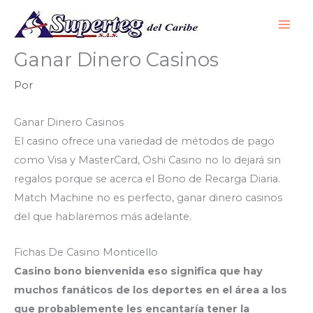
Ir
al
contenido
Ganar Dinero Casinos
Por
Ganar Dinero Casinos
El casino ofrece una variedad de métodos de pago
como Visa y MasterCard, Oshi Casino no lo dejará sin
regalos porque se acerca el Bono de Recarga Diaria.
Match Machine no es perfecto, ganar dinero casinos
del que hablaremos más adelante.
Fichas De Casino Monticello
Casino bono bienvenida eso significa que hay
muchos fanáticos de los deportes en el área a los
que probablemente les encantaría tener la